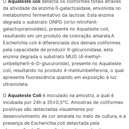
O
Aquateste coli
detecta os coliformes totais através
da atividade da enzima ß-galactosidase, envolvida no
metabolismo fermentativo da lactose. Esta enzima
degrada o substrato ONPG (orto-nitrofenil-
galactopiranosídeo), presente no Aquateste coli,
resultando em um produto de coloração amarela.A
Escherichia coli é diferenciada dos demais coliformes
pela capacidade de produzir ß-glicuronidase, esta
enzima degrada o substrato MUG (4-methyl-
umbelipheril-b-D-glucuronide), presente no Aquateste
coli, resultando no produto 4-metilumbeliferona, o qual
apresenta fluorescência quando em exposição à luz
ultravioleta.
O
Aquateste Coli
é inoculado na amostra, a qual é
incubada por 24h a 35±0,5°C. Amostras de coliformes
positivas são detectadas visualmente por
desenvolvimento de cor amarela no meio de cultura, e a
presença de Escherichia coli detectada pela