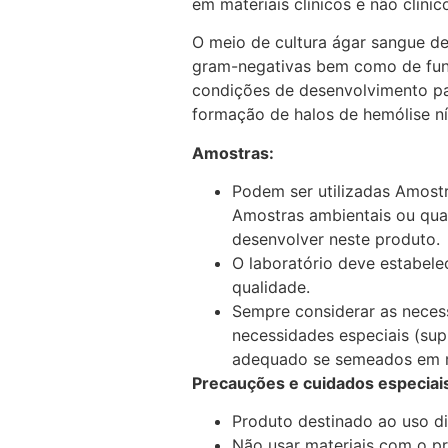
em materiais clínicos e não clínic
O meio de cultura ágar sangue de
gram-negativas bem como de fung
condições de desenvolvimento par
formação de halos de hemólise nít
Amostras:
Podem ser utilizadas Amostra
Amostras ambientais ou qua
desenvolver neste produto.
O laboratório deve estabelec
qualidade.
Sempre considerar as neces
necessidades especiais (su
adequado se semeados em me
Precauções e cuidados especiai
Produto destinado ao uso dia
Não usar materiais com o pr