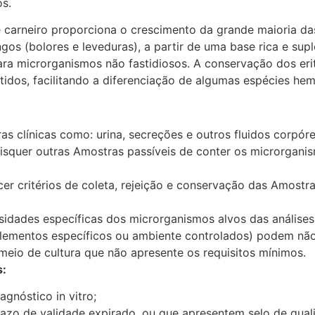
os.
 carneiro proporciona o crescimento da grande maioria da
os (bolores e leveduras), a partir de uma base rica e su
a microrganismos não fastidiosos. A conservação dos erit
idos, facilitando a diferenciação de algumas espécies hemo
s clínicas como: urina, secreções e outros fluidos corpóre
isquer outras Amostras passíveis de conter os microrgan
er critérios de coleta, rejeição e conservação das Amostra
sidades específicas dos microrganismos alvos das análise
plementos específicos ou ambiente controlados) podem nã
io de cultura que não apresente os requisitos mínimos.
s:
gnóstico in vitro;
azo de validade expirado, ou que apresentem selo de qual