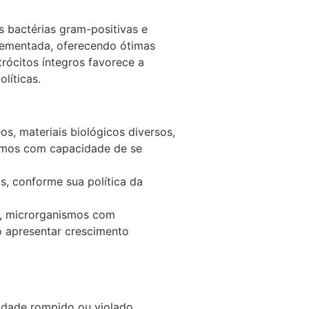
s bactérias gram-positivas e
plementada, oferecendo ótimas
rócitos íntegros favorece a
líticas.
os, materiais biológicos diversos,
ismos com capacidade de se
s, conforme sua política da
s, microrganismos com
o apresentar crescimento
idade rompido ou violado.