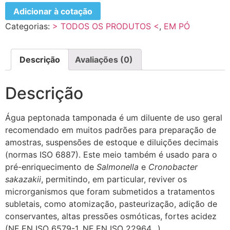
Adicionar à cotação
Categorias:
> TODOS OS PRODUTOS <
,
EM PÓ
Descrição
Avaliações (0)
Descrição
Água peptonada tamponada é um diluente de uso geral
recomendado em muitos padrões para preparação de
amostras, suspensões de estoque e diluições decimais
(normas ISO 6887). Este meio também é usado para o
pré-enriquecimento de
Salmonella
e
Cronobacter
sakazakii
, permitindo, em particular, reviver os
microrganismos que foram submetidos a tratamentos
subletais, como atomização, pasteurização, adição de
conservantes, altas pressões osmóticas, fortes acidez
(NF EN ISO 6579-1, NF EN ISO 22964…).